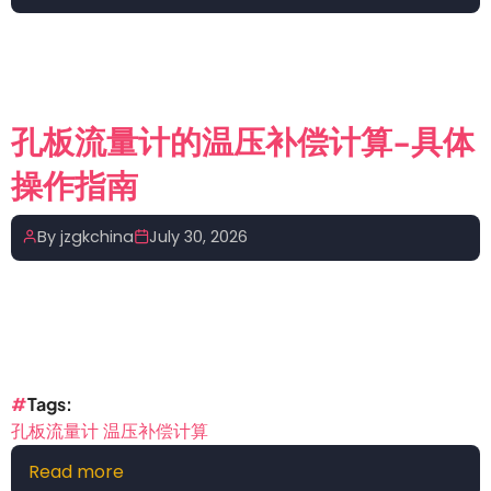
昆
和
明
应
仪
用
器
脚
仪
本
孔板流量计的温压补偿计算-具体
表
操作指南
学
会
四
By
jzgkchina
July 30, 2026
位
专
家
受
聘
为
Tags
科
孔板流量计 温压补偿计算
普
Read more
about
中