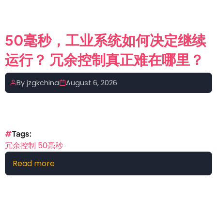
通
态
IO
50毫秒，工业系统如何决定继续
表
运行？ 冗余控制真正难在哪里？
循
环
监
By
jzgkchina
August 6, 2026
控
方
法
Tags
冗余控制 50毫秒
Read more
about
50
毫
秒，
工