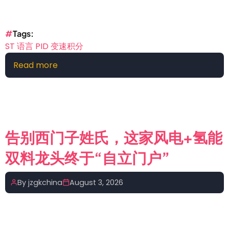
符
串
函
Tags
数，
ST 语言 PID 变速积分
你
Read more
about
知
驾
道
驭
的
波
那
动：
些
用
事
告别西门子姓氏，这家风电+氢能
ST
双料龙头终于“自立门户”
语
言
解
By
jzgkchina
August 3, 2026
锁
PID
变