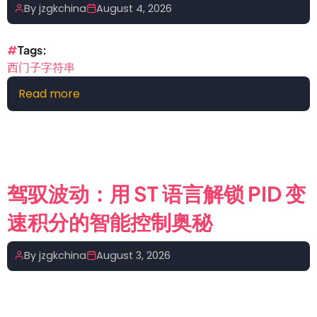
落
By
jzgkchina
August 4, 2026
在
谁
哪
家
里？
Tags
西门子字符串
Read more
about
西
门
子
字
符
驾驭波动：用 ST 语言解锁 PID 变
串
速积分的智能控制奥秘
数
据
类
By
jzgkchina
August 3, 2026
型
及
字