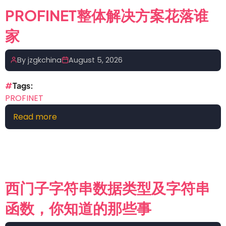
业
PROFINET整体解决方案花落谁
系
家
统
如
何
By
jzgkchina
August 5, 2026
决
定
Tags
继
PROFINET
续
Read more
about
运
PROFINET
行？
整
冗
体
余
解
控
决
制
西门子字符串数据类型及字符串
方
真
函数，你知道的那些事
案
正
花
难