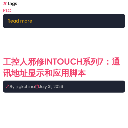
能
Tags
双
PLC
料
Read more
about
龙
每
头
周
终
一
于
个
“自
编
立
工控人邪修INTOUCH系列7：通
程
门
讯地址显示和应用脚本
小
户”
例
子：
By
jzgkchina
July 31, 2026
线
性
插
值
法