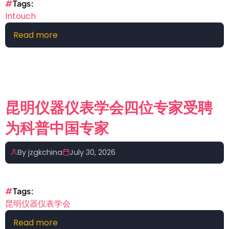
线
Tags
性
Intouch
化
Read more
about
传
工
感
控
器
人
邪
修
昆明仪器仪表学会四位专家受聘
INTOUCH
为科普中国专家
系
列
7：
By
jzgkchina
July 30, 2026
通
讯
地
Tags
址
昆明仪器仪表学会
显
Read more
about
示