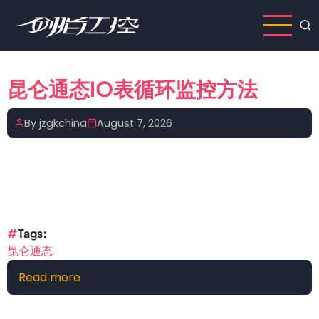
Skip
to
main
content
昆仑通态IO表循环监控方法
By
jzgkchina
August 7, 2026
Tags
昆仑通态
Read more
about
昆
仑