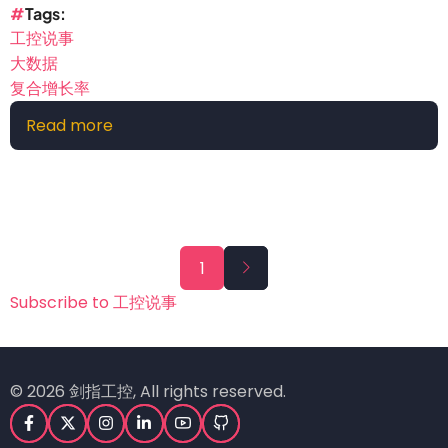
Tags
工控说事
大数据
复合增长率
Read more
about
未
来
5
年
大
Pagination
Next
1
数
page
据
Subscribe to 工控说事
管
理
市
© 2026 剑指工控, All rights reserved.
场
年