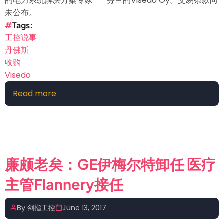
的电力系统解决方案专家——芬兰的Visedo Oy。交易条款尚
未公布。
Tags
工控说事
丹佛斯
收购
Visedo
Read more
about
丹
佛
斯
收
购
廉颇老矣：GE伊梅尔特卸任 医疗
Visedo
主管Flannery接任
By
剑指工控
June 13, 2017