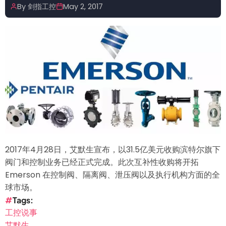
特
By
剑指工控
May 2, 2017
卸
任
医
疗
主
管
Flannery
接
任
2017年4月28日，艾默生宣布，以31.5亿美元收购滨特尔旗下
阀门和控制业务已经正式完成。此次互补性收购将开拓
Emerson 在控制阀、隔离阀、泄压阀以及执行机构方面的全
球市场。
Tags
工控说事
艾默生