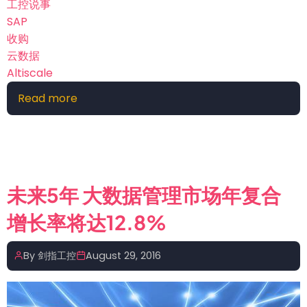
一
工控说事
重
SAP
头
收购
戏
云数据
Altiscale
Read more
about
SAP
以
1.25
亿
美
未来5年 大数据管理市场年复合
元
增长率将达12.8%
收
购
云
By
剑指工控
August 29, 2016
数
据
服