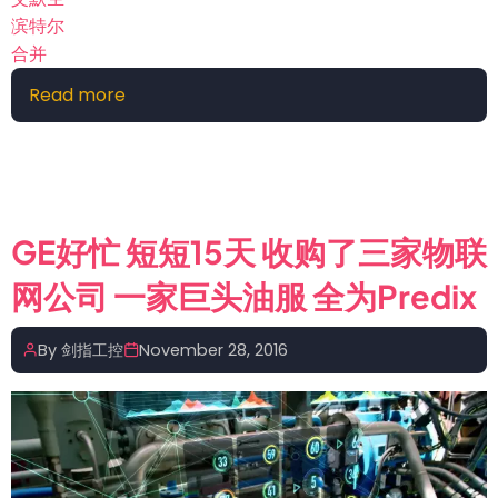
滨特尔
合并
Read more
about
艾
默
生
与
滨
GE好忙 短短15天 收购了三家物联
特
网公司 一家巨头油服 全为Predix
尔
两
个
By
剑指工控
November 28, 2016
行
业
领
导
者