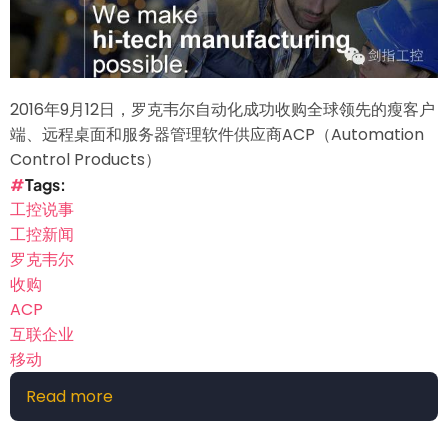
网
公
司
一
2016年9月12日，罗克韦尔自动化成功收购全球领先的瘦客户
家
端、远程桌面和服务器管理软件供应商ACP（Automation
巨
Control Products）
头
Tags
油
工控说事
服
工控新闻
全
罗克韦尔
为
收购
Predix
ACP
互联企业
移动
Read more
about
【工
控