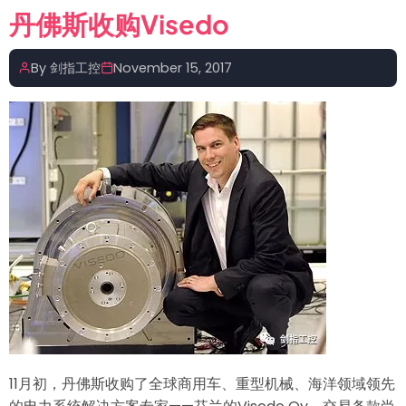
退
丹佛斯收购Visedo
出
自
By
剑指工控
November 15, 2017
动
化
软
件
这
个
战
场
11月初，丹佛斯收购了全球商用车、重型机械、海洋领域领先