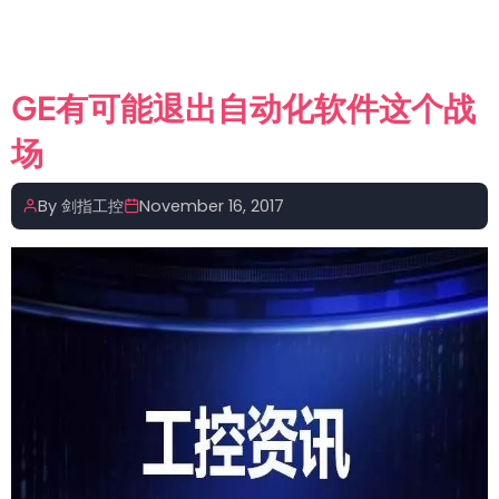
默
生
再
加
GE有可能退出自动化软件这个战
码
场
拟
290
亿
By
剑指工控
November 16, 2017
美
元
收
购
罗
克
韦
尔
自
动