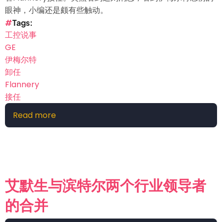
眼神，小编还是颇有些触动。
Tags
工控说事
GE
伊梅尔特
卸任
Flannery
接任
Read more
about
廉
颇
老
矣：
GE
艾默生与滨特尔两个行业领导者
伊
的合并
梅
尔