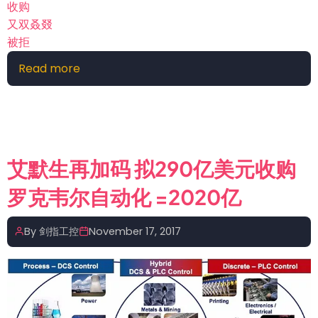
收购
又双叒叕
被拒
Read more
about
艾
默
生
又
双
艾默生再加码 拟290亿美元收购
叒
罗克韦尔自动化 =2020亿
叕
被
拒
By
剑指工控
November 17, 2017
了