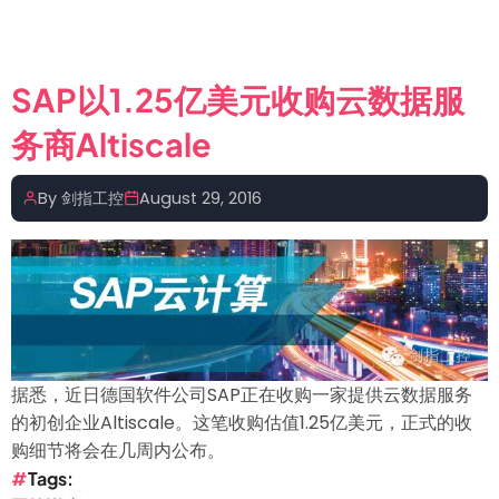
新
闻】
罗
SAP以1.25亿美元收购云数据服
克
务商Altiscale
韦
尔
自
By
剑指工控
August 29, 2016
动
化
收
购
ACP
互
联
据悉，近日德国软件公司SAP正在收购一家提供云数据服务
企
的初创企业Altiscale。这笔收购估值1.25亿美元，正式的收
业
购细节将会在几周内公布。
又
Tags