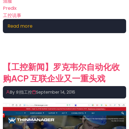
油服
Predix
工控说事
Read more
about
GE
好
忙
短
短
【工控新闻】罗克韦尔自动化收
15
购ACP 互联企业又一重头戏
天
收
购
By
剑指工控
September 14, 2016
了
三
家
物
联