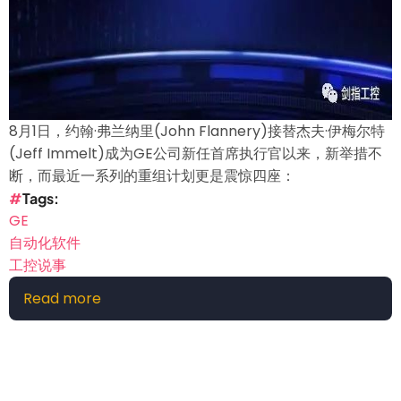
化
=2020
亿
8月1日，约翰·弗兰纳里(John Flannery)接替杰夫·伊梅尔特
(Jeff Immelt)成为GE公司新任首席执行官以来，新举措不
断，而最近一系列的重组计划更是震惊四座：
Tags
GE
自动化软件
工控说事
Read more
about
GE
有
可
能