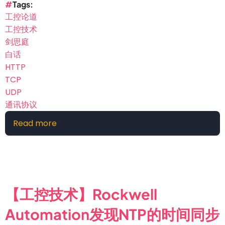
Tags
工控论道
工控技术
剑思庭
白话
HTTP
TCP
UDP
通讯协议
Read more
about
【工
控
技
术】
白
【工控技术】Rockwell
话
Automation发现NTP的时间同步
HTTP，
TCP