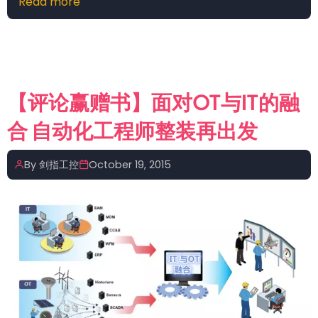
Read more
about
【工
控
技
术】
如
【评论赢赠书】面对OT与IT的融
何
合 自动化工程师整装再出发
使
用
WinCC
By
剑指工控
October 19, 2015
的
监
视
器
键
盘