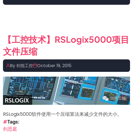
【评
论
赢
赠
书】
【工控技术】RSLogix5000项目
面
文件压缩
对
OT
与
By
剑指工控
October 19, 2015
IT
的
融
合
自
动
RSLogix5000软件使用一个压缩算法来减少文件的大小。
化
Tags
工
剑思庭
程