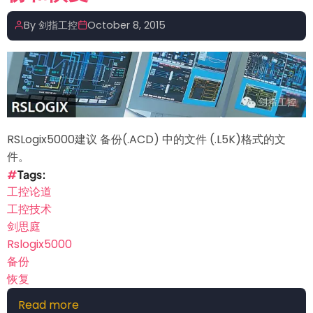
件
结
By
剑指工控
October 8, 2015
构
RSLogix5000建议 备份(.ACD) 中的文件 (.L5K)格式的文
件。
Tags
工控论道
工控技术
剑思庭
Rslogix5000
备份
恢复
Read more
about