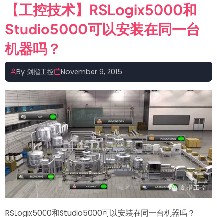
自
【工控技术】RSLogix5000和
动
Studio5000可以安装在同一台
将
邮
机器吗？
件
的
By
剑指工控
November 9, 2015
附
件
保
存
到
自
己
的
电
脑
上
RSLogix5000和Studio5000可以安装在同一台机器吗？