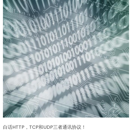
装
在
同
一
台
机
器
吗？
白话HTTP，TCP和UDP三者通讯协议！