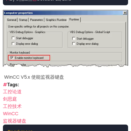
的
时
间
同
步
漏
洞
WinCC V5.x 使能监视器键盘
Tags
工控论道
剑思庭
工控技术
WinCC
监视器键盘