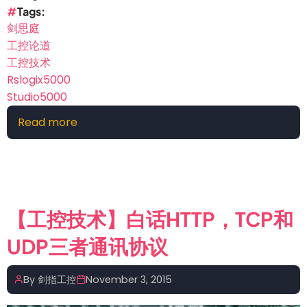
Tags
剑思庭
工控论道
工控技术
Rslogix5000
Studio5000
Read more
about
【工
控
技
术】
RSLogix5000
【工控技术】白话HTTP，TCP和
和
UDP三者通讯协议
Studio5000
可
以
By
剑指工控
November 3, 2015
安