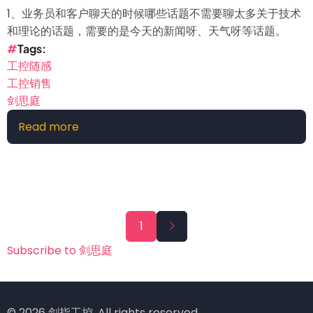
1、业务员和客户聊天的时候哪些话题不需要聊太多关于技术
和理论的话题，需要的是今天的新闻呀、天气呀等话题。
Tags
工控随感
工控销售
剑思庭
Read more
about
[工
控
感
受]
工
Pagination
Next
1
控
page
销
Subscribe to 剑思庭
售
之
道
© 2026 剑指工控, All rights reserved.