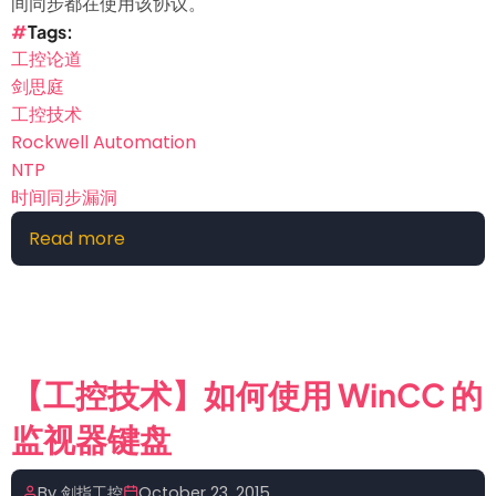
间同步都在使用该协议。
Tags
工控论道
剑思庭
工控技术
Rockwell Automation
NTP
时间同步漏洞
Read more
about
【工
控
技
术】
Rockwell
【工控技术】如何使用 WinCC 的
Automation
监视器键盘
发
现
NTP
By
剑指工控
October 23, 2015