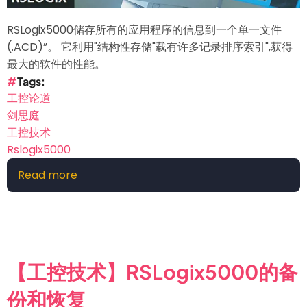
RSLogix5000储存所有的应用程序的信息到一个单一文件
(.ACD)”。 它利用"结构性存储"载有许多记录排序索引",获得
最大的软件的性能。
Tags
工控论道
剑思庭
工控技术
Rslogix5000
Read more
about
【工
控
技
术】
RSlogix5000
【工控技术】RSLogix5000的备
的
份和恢复
文