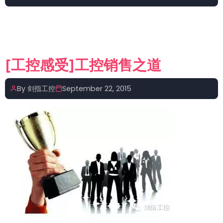
【工
控
技
术】
RSLogix5000
[工控感受]工控销售之道
的
备
By
剑指工控
September 22, 2015
份
和
恢
复