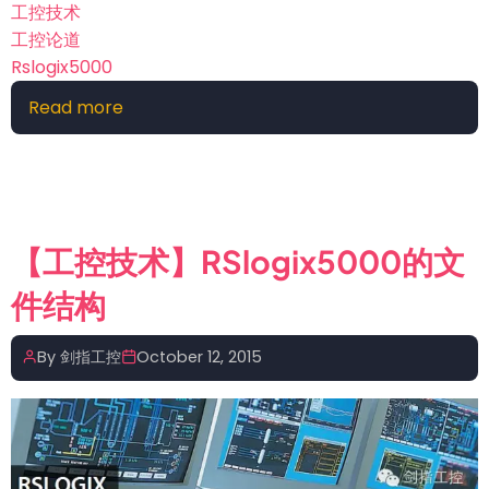
工控技术
师
工控论道
整
Rslogix5000
装
再
Read more
about
出
【工
发
控
技
术】
RSLogix5000
【工控技术】RSlogix5000的文
项
件结构
目
文
件
By
剑指工控
October 12, 2015
压
缩