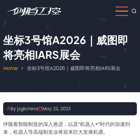
Skip
to
main
content
坐标3号馆A2026｜威图即
将亮相IARS展会
Home
坐标3号馆A2026｜威图即将亮相IARS展会
Breadcrumb
By
jzgkchina
May 22, 2023
伴随着智能制造的深入推进，以及“机器人+”时代的加速到
来，机器人等高端制造业将迎来巨大发展机遇。