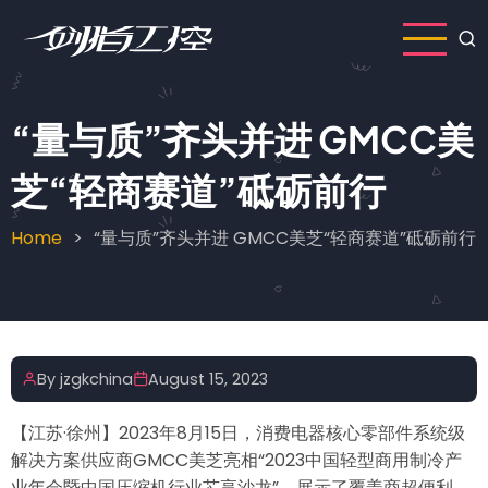
Skip
to
main
content
“量与质”齐头并进 GMCC美
芝“轻商赛道”砥砺前行
Home
“量与质”齐头并进 GMCC美芝“轻商赛道”砥砺前行
Breadcrumb
By
jzgkchina
August 15, 2023
【江苏·徐州】2023年8月15日，消费电器核心零部件系统级
解决方案供应商GMCC美芝亮相“2023中国轻型商用制冷产
业年会暨中国压缩机行业芯享沙龙”，展示了覆盖商超便利