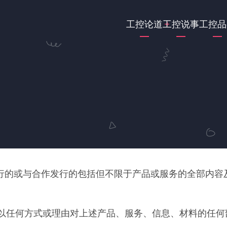
Main
工控论道
工控说事
工控品
navigation
行的或与合作发行的包括但不限于产品或服务的全部内容
。
以任何方式或理由对上述产品、服务、信息、材料的任何