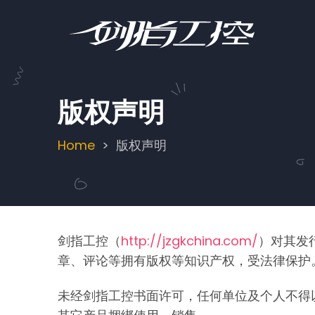
Skip
to
main
content
版权声明
Home
版权声明
Breadcrumb
剑指工控（
http://jzgkchina.com/
）对其发
章、评论等拥有版权等知识产权，受法律保护
未经剑指工控书面许可，任何单位及个人不得