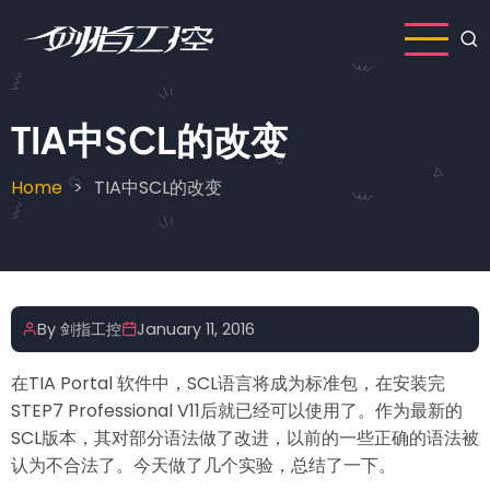
Skip
to
main
content
TIA中SCL的改变
Home
TIA中SCL的改变
Breadcrumb
By
剑指工控
January 11, 2016
在TIA Portal 软件中，SCL语言将成为标准包，在安装完
STEP7 Professional V11后就已经可以使用了。作为最新的
SCL版本，其对部分语法做了改进，以前的一些正确的语法被
认为不合法了。今天做了几个实验，总结了一下。