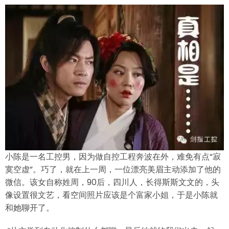
小陈是一名工控男，因为做自控工程奔波在外，难免有点“寂
寞空虚”。巧了，就在上一周，一位漂亮美眉主动添加了他的
微信。该女自称姓周，90后，四川人，长得斯斯文文的，头
像设置很文艺，看空间照片应该是个富家小姐，于是小陈就
和她聊开了。