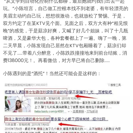
“从文学到自动化控制什么都聊，最后她就约我们出去一起
玩。”小陈坦言，自己做工控根本找不到老婆，有年轻漂亮的
美眉主动约自己玩，想想很激动，也就放松了警惕。于是，
双方约定了在某KTV见个面。见面之后，双方大有种“相见恨
晚”的感觉，于是菇凉好爽，又喊了好几个姐妹，叫了十几瓶
啤酒，又是豪华大包，各种套餐都上了一遍。嗨了一晚，第
二天早晨，小陈发现自己居然在KTV包厢睡着了，菇凉们却
不见了……带着八分醉意，小陈跌跌撞撞地来到前台结账，消
费138000元！。再看微信，对方早已将自己删除……
小陈遇到的是“酒托”！当然还可能会是这样的：