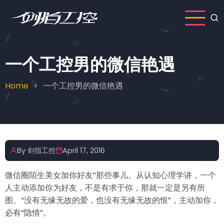
Skip
to
main
content
一个工控男的微信艳遇
Home
一个工控男的微信艳遇
Breadcrumb
By
剑指工控
April 17, 2016
微信圈陌生美女加你好友”那些事儿。从认知心理学讲，一个
人主动添加你为好友，不是有求于你，那就一定是另有所
图。“没有无缘无故的爱，也没有无缘无故的恨”，主动加你，
必有“隐情”。