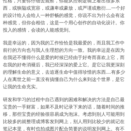
性格，只要你仔细去观察，你能从控制逻辑上看出很多东
西，或狭隘或宽容，或谦卑或豪放，或严谨或敷衍……一个好
的设计给人会给人一种舒畅的感觉，你说不出为什么会有这
种感觉，但你会相信，这是一个用心创作的自动化设计。你
投入的感情，会读的人能感觉到。
我是幸运的，因为我的工作恰恰是我最爱的，而且我工作中
前行的方向也与我人生理想的方向一致。我的幸运是在因为
在我还不懂得什么是爱的时候已经由于好奇而喜欢上它，而
在我的好奇消褪后，我已经深深的爱上它。是它让我更深刻
的理解生命的意义，去追逐生命中值得珍惜的东西……有多少
人在离世之前一直没有搞懂自己为什么来到这个世界，是它
让我的生命充实。
研发和学习的过程中自己遇到的困难和解决的方法是自己最
宝贵的一手财富，如果不及时记录下来的话，随着时间的推
移，那些宝贵的经验很容易成为泡沫。考虑到别人可能用到
比较多的就整理成博客发到网上，别人用到比较少的就记在
笔记本里，有时也拍成图片配合简要的说明发到网上。有不