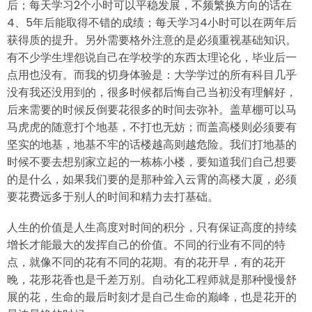
后；每天学习2个小时可以平稳发展，不频繁换方向的话在
4、5年后能取得不错的成绩；每天学习4小时可以在两年后
获得质的提升。另外需要格外注意的是必须重视基础知识。
有不少学生埋怨说自己在学校学的东西太理论化，毕业后一
点用也没有。而我的切身体验是：大学学过的所有科目几乎
没有我还没用到的，很多时候都后悔自己当初没有理解好，
后来需要的时候反倒要花很多的时间去弥补。盖草棚可以马
马虎虎的随意打个地基，不打也无妨；而盖高楼则必须要有
坚实的地基，地基不牢的话楼越高则越危险。我们打地基的
时候不要去想别家立起的一栋栋小楼，要知道我们自己想要
的是什么，如果我们要的是那种耸入云霄的高楼大厦，必须
要花费远多于别人的时间和精力去打基础。
人生的价值是人生高度对时间的积分，只有保证高度的持续
增长才能最大的发挥自己的价值。不同的行业有不同的特
点，就像不同的花有不同的花期。有的花开早，有的花开
晚，花形花香也是千差万别。自动化工程师就是那种慢慢舒
展的花，生命的最后时刻才是自己生命的巅峰，也是花开的