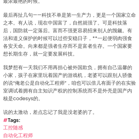
最浓最艳的时候。
最后再扯几句——科技不单是第一生产力，更是一个国家立命
之本。有人说，现在中国富了，自然就强了。可是科技落
后，国防就一定落后。富而不强更容易招来别人的觊觎。有
法和道义保护的时候可以过些安稳日子，**一起便弱肉强食
各安天命。向来都是强者生存而不是富者生存。一个国家要
想长期生存，就一定要发展科技。
我梦想有一天我们不用再担心被外国欺负，拥有自己温馨的
小家，孩子在家里玩着国产的游戏机，老婆可以跟别人骄傲
的说“俺老公是自动化工程师”，咱也可以倍儿有面子的在实验
室调试着拥有自主知识产权的控制系统而不是外壳是国产内
核是codesys的。
说的太激动，差点忘记了我是没老婆的了。
Tags
工控随感
自动化工程师