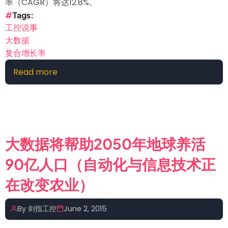
率（CAGR）将达12.8%。
Tags
工控说事
大数据
复合增长率
Read more
about
未
来
5
年
大
大数据将帮助2050年地球养活
数
90亿人口（自动化与信息技术正
据
管
在改变农业）
理
市
By
剑指工控
June 2, 2015
场
年