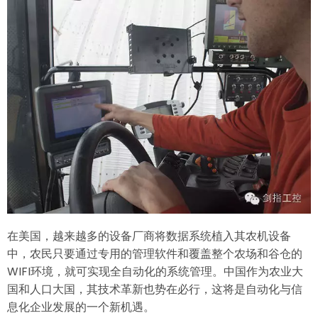
复
合
增
长
率
将
达
12.8%
在美国，越来越多的设备厂商将数据系统植入其农机设备
中，农民只要通过专用的管理软件和覆盖整个农场和谷仓的
WIFI环境，就可实现全自动化的系统管理。中国作为农业大
国和人口大国，其技术革新也势在必行，这将是自动化与信
息化企业发展的一个新机遇。