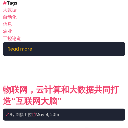
Tags
大数据
自动化
信息
农业
工控论道
Read more
about
大
数
据
将
帮
物联网，云计算和大数据共同打
助
造“互联网大脑”
2050
年
地
By
剑指工控
May 4, 2015
球
养