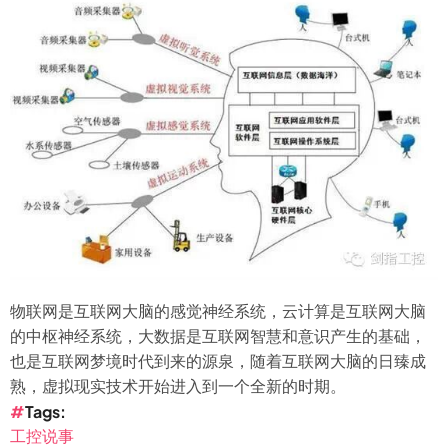
活
90
亿
人
口
（自
动
化
与
信
息
技
物联网是互联网大脑的感觉神经系统，云计算是互联网大脑
术
的中枢神经系统，大数据是互联网智慧和意识产生的基础，
正
也是互联网梦境时代到来的源泉，随着互联网大脑的日臻成
在
熟，虚拟现实技术开始进入到一个全新的时期。
改
Tags
变
工控说事