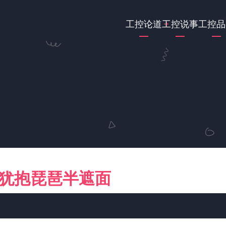
Main
工控论道
工控说事
工控品
navigation
C 犹抱琵琶半遮面