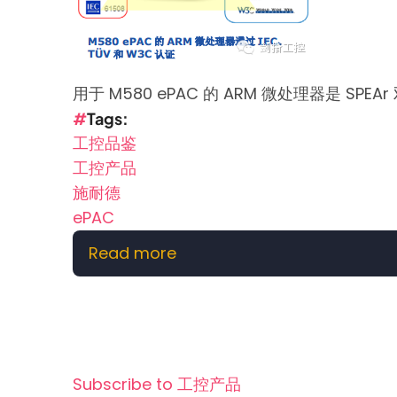
用于 M580 ePAC 的 ARM 微处理器是 SPEA
Tags
工控品鉴
工控产品
施耐德
ePAC
Read more
about
【工
控
产
品】
施
Subscribe to 工控产品