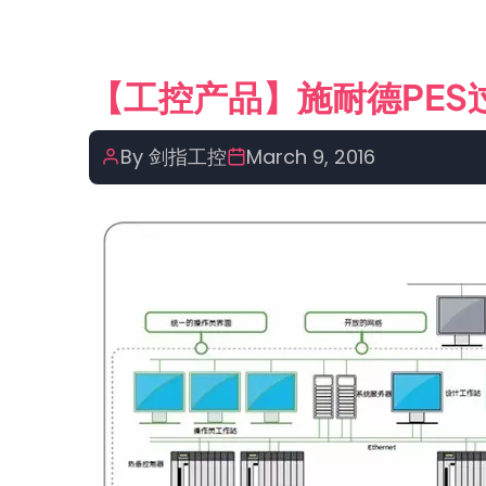
产
品】
S7-
【工控产品】施耐德PES
1500C
犹
By
剑指工控
March 9, 2016
抱
琵
琶
半
遮
面