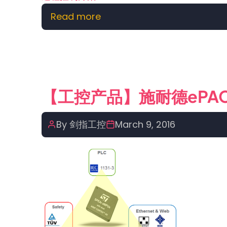
Read more
about
【工
控
产
品】
施
【工控产品】施耐德ePA
耐
德
By
剑指工控
March 9, 2016
PES
过
程
控
制
方
案